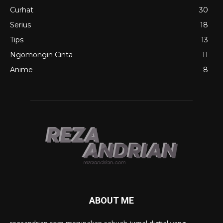
Curhat
30
Serius
18
Tips
13
Ngomongin Cinta
11
Anime
8
ABOUT ME