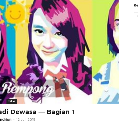
Re
Fiksi
adi Dewasa — Bagian 1
ndrian
-
12 Juli 2015