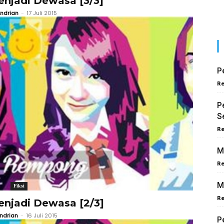
njadi Dewasa [3/3]
ndrian
-
17 Juli 2015
P
Re
P
S
Re
M
Re
M
Fiksi
Re
njadi Dewasa [2/3]
ndrian
-
16 Juli 2015
P