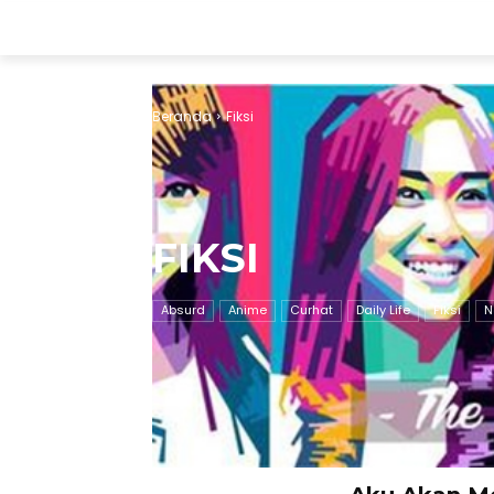
Beranda
Fiksi
FIKSI
Absurd
Anime
Curhat
Daily Life
Fiksi
N