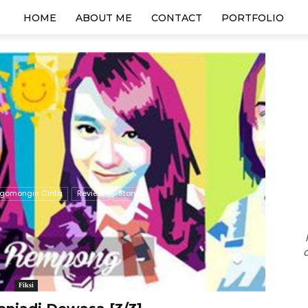
HOME
ABOUT ME
CONTACT
PORTFOLIO
gomongin Cinta
Review
Story
Fiksi