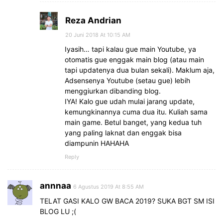
Reza Andrian
20 Juni 2018 At 10:15 AM
Iyasih… tapi kalau gue main Youtube, ya
otomatis gue enggak main blog (atau main
tapi updatenya dua bulan sekali). Maklum aja,
Adsensenya Youtube (setau gue) lebih
menggiurkan dibanding blog.
IYA! Kalo gue udah mulai jarang update,
kemungkinannya cuma dua itu. Kuliah sama
main game. Betul banget, yang kedua tuh
yang paling laknat dan enggak bisa
diampunin HAHAHA
Reply
annnaa
6 Agustus 2019 At 8:55 AM
TELAT GASI KALO GW BACA 2019? SUKA BGT SM ISI
BLOG LU ;(