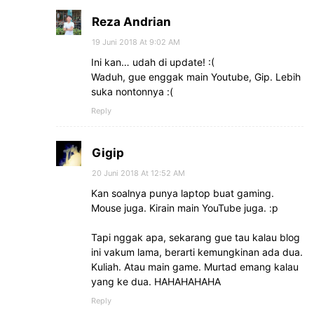
Reza Andrian
19 Juni 2018 At 9:02 AM
Ini kan… udah di update! :(
Waduh, gue enggak main Youtube, Gip. Lebih
suka nontonnya :(
Reply
Gigip
20 Juni 2018 At 12:52 AM
Kan soalnya punya laptop buat gaming.
Mouse juga. Kirain main YouTube juga. :p
Tapi nggak apa, sekarang gue tau kalau blog
ini vakum lama, berarti kemungkinan ada dua.
Kuliah. Atau main game. Murtad emang kalau
yang ke dua. HAHAHAHAHA
Reply