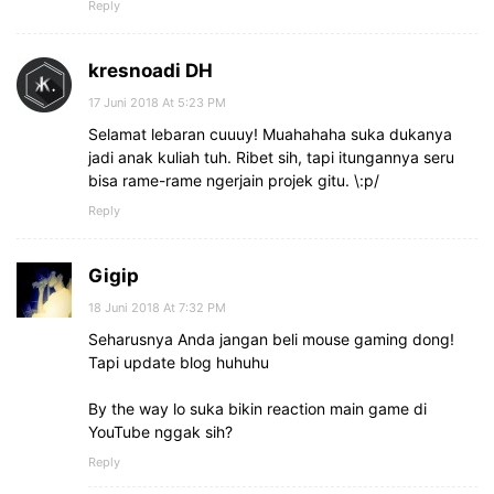
Reply
kresnoadi DH
17 Juni 2018 At 5:23 PM
Selamat lebaran cuuuy! Muahahaha suka dukanya
jadi anak kuliah tuh. Ribet sih, tapi itungannya seru
bisa rame-rame ngerjain projek gitu. \:p/
Reply
Gigip
18 Juni 2018 At 7:32 PM
Seharusnya Anda jangan beli mouse gaming dong!
Tapi update blog huhuhu
By the way lo suka bikin reaction main game di
YouTube nggak sih?
Reply