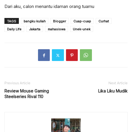
Dari aku, calon menantu idaman orang tuamu
TAGS
bangku kuliah
Blogger
Cuap-cuap
Curhat
Daily Life
Jakarta
mahasiswa
Unek-unek
Previous Article
Next Article
Review Mouse Gaming
Lika Liku Mudik
Steelseries Rival 110