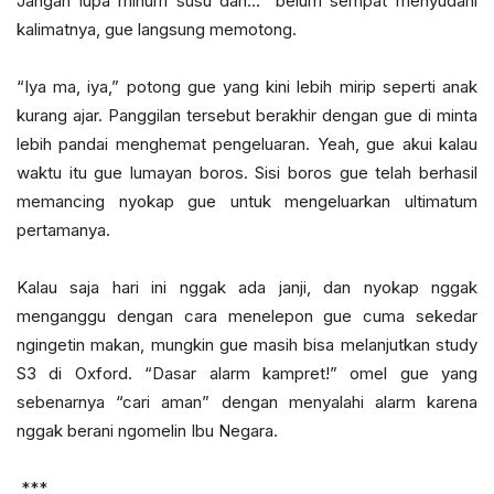
Jangan lupa minum susu dan…” belum sempat menyudahi
kalimatnya, gue langsung memotong.
“Iya ma, iya,” potong gue yang kini lebih mirip seperti anak
kurang ajar. Panggilan tersebut berakhir dengan gue di minta
lebih pandai menghemat pengeluaran. Yeah, gue akui kalau
waktu itu gue lumayan boros. Sisi boros gue telah berhasil
memancing nyokap gue untuk mengeluarkan ultimatum
pertamanya.
Kalau saja hari ini nggak ada janji, dan nyokap nggak
menganggu dengan cara menelepon gue cuma sekedar
ngingetin makan, mungkin gue masih bisa melanjutkan study
S3 di Oxford. “Dasar alarm kampret!” omel gue yang
sebenarnya “cari aman” dengan menyalahi alarm karena
nggak berani ngomelin Ibu Negara.
***