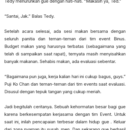
Tedy menurunkan gue dengan hati-hati. “Makasih ya, Ted.”
“Santai, Jak.” Balas Tedy.
Setelah acara selesai, ada sesi makan bersama dengan
seluruh panitia dan teman-teman dari tim event Binus.
Budget makan yang harusnya terbatas (sebagaimana yang
telah di sampaikan saat rapat), ternyata masih menyisahkan
banyak makanan. Sehabis makan, ada evaluasi sebentar.
“Bagaimana pun juga, kerja kalian hari ini cukup bagus, guys.”
Puji Ko Chan dan teman-teman dari tim events saat evaluasi.
Disusul dengan tepuk tangan yang cukup meriah.
Jadi begitulah ceritanya. Sebuah kehormatan besar bagi gue
karena berkesempatan kerjasama dengan tim Event. Untuk
saat ini, inilah pencapaian terbesar dalam hidup gue . Keluar
dari zona nyaman itu susah, men. Dan sekarang gue berhasil