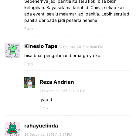
Sebenernya jadi panitia itu seru kok, bisa bikin
ketagihan. Saya selama kuliah di China, setiap kali
ada event, selalu melamar jadi panitia. Lebih seru jadi
panitia daripada jadi peserta hehehe
Reply
Kinesio Tape
31 Oktober 2016 At 9:09 PM
bisa buat pengalaman berharga ya ko..
Reply
Reza Andrian
1 November 2016 At 4:31 PM
Iyap :)
Reply
rahayuelinda
26 Desember 2018 At 5:51 PM