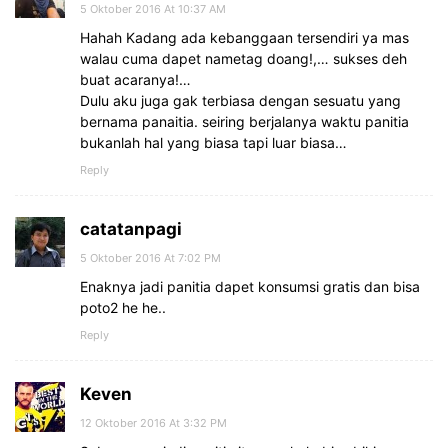
5 Oktober 2016 At 10:37 AM
Hahah Kadang ada kebanggaan tersendiri ya mas
walau cuma dapet nametag doang!,… sukses deh
buat acaranya!…
Dulu aku juga gak terbiasa dengan sesuatu yang
bernama panaitia. seiring berjalanya waktu panitia
bukanlah hal yang biasa tapi luar biasa…
Reply
catatanpagi
5 Oktober 2016 At 7:02 PM
Enaknya jadi panitia dapet konsumsi gratis dan bisa
poto2 he he..
Reply
Keven
12 Oktober 2016 At 3:32 PM