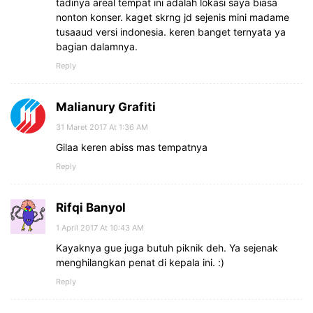
tadinya areal tempat ini adalah lokasi saya biasa
nonton konser. kaget skrng jd sejenis mini madame
tusaaud versi indonesia. keren banget ternyata ya
bagian dalamnya.
Reply
Malianury Grafiti
31 Maret 2017 At 1:36 AM
Gilaa keren abiss mas tempatnya
Reply
Rifqi Banyol
1 April 2017 At 10:43 AM
Kayaknya gue juga butuh piknik deh. Ya sejenak
menghilangkan penat di kepala ini. :)
Reply