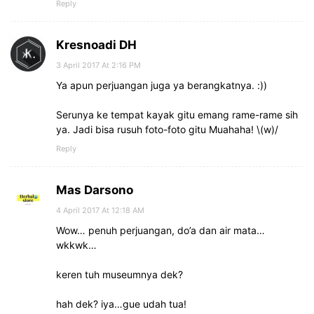
Reply
Kresnoadi DH
3 April 2017 At 2:16 PM
Ya apun perjuangan juga ya berangkatnya. :))
Serunya ke tempat kayak gitu emang rame-rame sih
ya. Jadi bisa rusuh foto-foto gitu Muahaha! \(w)/
Reply
Mas Darsono
4 April 2017 At 12:18 AM
Wow… penuh perjuangan, do’a dan air mata…
wkkwk…
keren tuh museumnya dek?
hah dek? iya…gue udah tua!