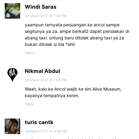
Windi Saras
28 Maret 2017 At 7:34 PM
yaampun ternyata perjuangan ke ancol sampe
segitunya ya za. ampe berkali2 dapet penolakan dr
abang taxi. untung baru ditolak abang taxi ya za
bukan ditolak si dia *ehh
Reply
Nikmal Abdul
28 Maret 2017 At 7:54 PM
Waah, kalo ke Ancol wajib ke sini Alive Museum,
kayanya tempatnya keren.
Reply
turis cantk
28 Maret 2017 At 9:28 PM