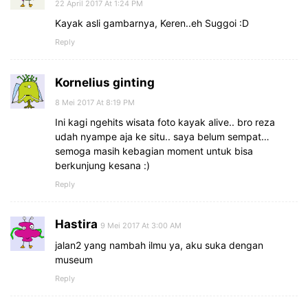
22 April 2017 At 1:24 PM
Kayak asli gambarnya, Keren..eh Suggoi :D
Reply
Kornelius ginting
8 Mei 2017 At 8:19 PM
Ini kagi ngehits wisata foto kayak alive.. bro reza
udah nyampe aja ke situ.. saya belum sempat…
semoga masih kebagian moment untuk bisa
berkunjung kesana :)
Reply
Hastira
9 Mei 2017 At 3:00 AM
jalan2 yang nambah ilmu ya, aku suka dengan
museum
Reply