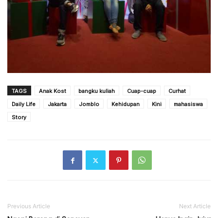
TAGS
Anak Kost
bangku kuliah
Cuap-cuap
Curhat
Daily Life
Jakarta
Jomblo
Kehidupan
Kini
mahasiswa
Story
Previous Article
Next Article