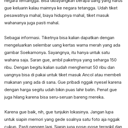
negara tentangga. Bisa dibayangkan berapa uang yang harus
gue keluarin kalau mainnya ke negara tetangga. Udah tiket
pesawatnya mahal, biaya hidupnya mahal, tiket masuk
wahananya juga pasti mahal.
Sebagai informasi. Tiketnya bisa kalian dapatkan dengan
mengeluarkan selembar uang kertas warna merah yang ada
gambar Soekarnonya. Sayangnya, itu hanya untuk satu
wahana saja. Saran gue, ambil paketnya yang seharga 150
ribu. Dengan begitu kalian sudah menghemat 50 ribu dan
uangnya bisa di pakai untuk tiket masuk Ancol atau membeli
makanan yang ada di sana. Gue pribadi nggak nyesel karena
dengan harga segitu udah bikin puas lahir batin. Penat gue
juga hilang karena bisa seru-seruan bareng mereka.
Karena gue baik, nih, gue tunjukin lokasinya. Jangan lupa
untuk siapin memori yang gede soalnya satu foto aja nggak
cukup. Pasti pengen lagi. Siapin juga pose-pose tergokil dan