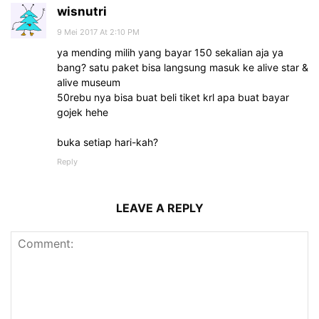
wisnutri
9 Mei 2017 At 2:10 PM
ya mending milih yang bayar 150 sekalian aja ya
bang? satu paket bisa langsung masuk ke alive star &
alive museum
50rebu nya bisa buat beli tiket krl apa buat bayar
gojek hehe
buka setiap hari-kah?
Reply
LEAVE A REPLY