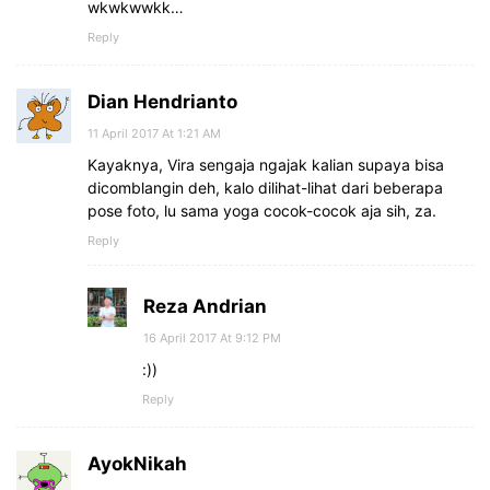
wkwkwwkk…
Reply
Dian Hendrianto
11 April 2017 At 1:21 AM
Kayaknya, Vira sengaja ngajak kalian supaya bisa
dicomblangin deh, kalo dilihat-lihat dari beberapa
pose foto, lu sama yoga cocok-cocok aja sih, za.
Reply
Reza Andrian
16 April 2017 At 9:12 PM
:))
Reply
AyokNikah