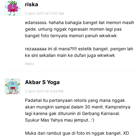
riska
2 April 2017 At 11:07 AM
edansssss. hahaha bahagia banget liat memori masih
gede. untung nggak ngerasain momen lagi pas
banget foto ternyata memori penuh wkwkwk
rezaaaaaa ini di mana?!!!! estetik banget. pengen lah
ke sini sekalian main ke dufan juga wkwkwk
Reply
Akbar S Yoga
2 April 2017 At 4:04 PM
Padahal itu pertanyaan retoris yang mana nggak
akan mungkin sampai dalam 30 menit. Kampretnya
lagi karena gak diturunin di Gerbang Karnaval.
Syukur Mas Yahya mau jemput. :’)
Muka dan rambut gue di foto ini nggak banget. XD