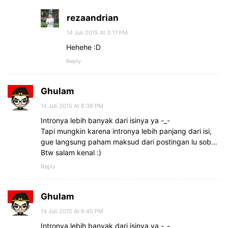
rezaandrian
14 Juli 2015 At 3:17 PM
Hehehe :D
Reply
Ghulam
14 Juli 2015 At 6:38 PM
Intronya lebih banyak dari isinya ya -_-
Tapi mungkin karena intronya lebih panjang dari isi,
gue langsung paham maksud dari postingan lu sob…
Btw salam kenal :)
Reply
Ghulam
14 Juli 2015 At 6:40 PM
Intronya lebih banyak dari isinya ya -_-