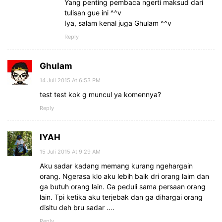
Yang penting pembaca ngerti maksud dari
tulisan gue ini ^^v
Iya, salam kenal juga Ghulam ^^v
Reply
Ghulam
14 Juli 2015 At 6:53 PM
test test kok g muncul ya komennya?
Reply
IYAH
15 Juli 2015 At 9:29 AM
Aku sadar kadang memang kurang ngehargain
orang. Ngerasa klo aku lebih baik dri orang laim dan
ga butuh orang lain. Ga peduli sama persaan orang
lain. Tpi ketika aku terjebak dan ga dihargai orang
disitu deh bru sadar ….
Reply