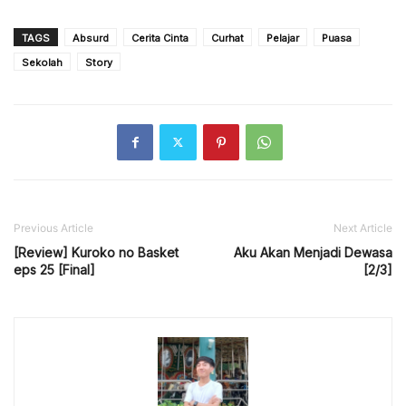
TAGS
Absurd
Cerita Cinta
Curhat
Pelajar
Puasa
Sekolah
Story
Previous Article
Next Article
[Review] Kuroko no Basket
Aku Akan Menjadi Dewasa
eps 25 [Final]
[2/3]