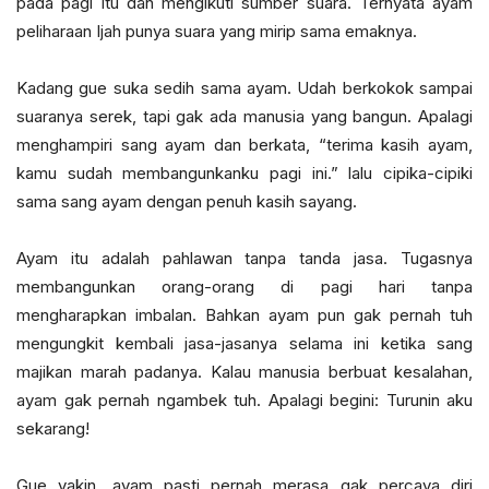
pada pagi itu dan mengikuti sumber suara. Ternyata ayam
peliharaan Ijah punya suara yang mirip sama emaknya.
Kadang gue suka sedih sama ayam. Udah berkokok sampai
suaranya serek, tapi gak ada manusia yang bangun. Apalagi
menghampiri sang ayam dan berkata, “terima kasih ayam,
kamu sudah membangunkanku pagi ini.” lalu cipika-cipiki
sama sang ayam dengan penuh kasih sayang.
Ayam itu adalah pahlawan tanpa tanda jasa. Tugasnya
membangunkan orang-orang di pagi hari tanpa
mengharapkan imbalan. Bahkan ayam pun gak pernah tuh
mengungkit kembali jasa-jasanya selama ini ketika sang
majikan marah padanya. Kalau manusia berbuat kesalahan,
ayam gak pernah ngambek tuh. Apalagi begini: Turunin aku
sekarang!
Gue yakin, ayam pasti pernah merasa gak percaya diri