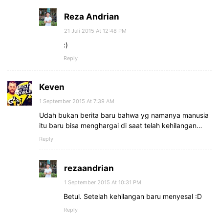
Reza Andrian
21 Juli 2015 At 12:48 PM
:)
Reply
Keven
1 September 2015 At 7:39 AM
Udah bukan berita baru bahwa yg namanya manusia
itu baru bisa menghargai di saat telah kehilangan…
Reply
rezaandrian
1 September 2015 At 10:31 PM
Betul. Setelah kehilangan baru menyesal :D
Reply