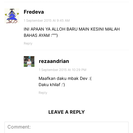
Fredeva
1 September 2015 At 9:45 AM
INI APAAN YA ALLOH BARU MAIN KESINI MALAH
BAHAS AYAM :”””)
Reply
rezaandrian
1 September 2015 At 10:29 PM
Maafkan daku mbak Dev :(
Daku khilaf :’)
Reply
LEAVE A REPLY