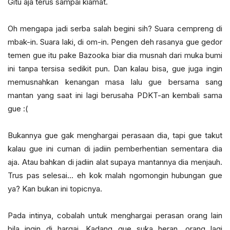
Gitu aja terus sampai kiamat.
Oh mengapa jadi serba salah begini sih? Suara cempreng di
mbak-in. Suara laki, di om-in. Pengen deh rasanya gue gedor
temen gue itu pake Bazooka biar dia musnah dari muka bumi
ini tanpa tersisa sedikit pun. Dan kalau bisa, gue juga ingin
memusnahkan kenangan masa lalu gue bersama sang
mantan yang saat ini lagi berusaha PDKT-an kembali sama
gue :(
Bukannya gue gak menghargai perasaan dia, tapi gue takut
kalau gue ini cuman di jadiin pemberhentian sementara dia
aja. Atau bahkan di jadiin alat supaya mantannya dia menjauh.
Trus pas selesai… eh kok malah ngomongin hubungan gue
ya? Kan bukan ini topicnya.
Pada intinya, cobalah untuk menghargai perasan orang lain
bila ingin di hargai. Kadang gue suka heran, orang lagi