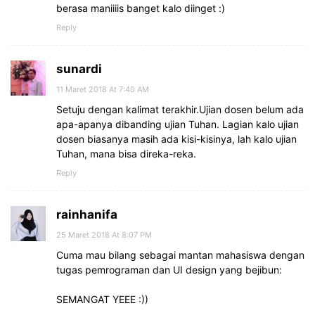
berasa maniiiis banget kalo diinget :)
Reply
sunardi
11 Maret 2018 At 7:40 AM
Setuju dengan kalimat terakhir.Ujian dosen belum ada
apa-apanya dibanding ujian Tuhan. Lagian kalo ujian
dosen biasanya masih ada kisi-kisinya, lah kalo ujian
Tuhan, mana bisa direka-reka.
Reply
rainhanifa
25 Maret 2018 At 8:07 PM
Cuma mau bilang sebagai mantan mahasiswa dengan
tugas pemrograman dan UI design yang bejibun:
SEMANGAT YEEE :))