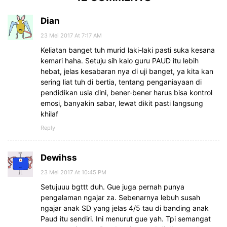
Dian
23 Mei 2017 At 7:17 AM
Keliatan banget tuh murid laki-laki pasti suka kesana
kemari haha. Setuju sih kalo guru PAUD itu lebih
hebat, jelas kesabaran nya di uji banget, ya kita kan
sering liat tuh di bertia, tentang penganiayaan di
pendidikan usia dini, bener-bener harus bisa kontrol
emosi, banyakin sabar, lewat dikit pasti langsung
khilaf
Reply
Dewihss
23 Mei 2017 At 10:45 PM
Setujuuu bgttt duh. Gue juga pernah punya
pengalaman ngajar za. Sebenarnya lebuh susah
ngajar anak SD yang jelas 4/5 tau di banding anak
Paud itu sendiri. Ini menurut gue yah. Tpi semangat