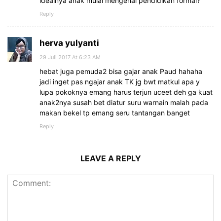
idealnya anak mulai mengenal pendidikan formal?
Reply
herva yulyanti
29 Juli 2017 At 6:23 AM
hebat juga pemuda2 bisa gajar anak Paud hahaha
jadi inget pas ngajar anak TK jg bwt matkul apa y
lupa pokoknya emang harus terjun uceet deh ga kuat
anak2nya susah bet diatur suru warnain malah pada
makan bekel tp emang seru tantangan banget
Reply
LEAVE A REPLY