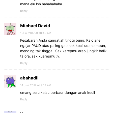
mana elu loh hahahahaha..
Reply
Michael David
1 Juni 2017 At 10:45 AM
Kesabaran Anda sangatlah tinggi bung. Kalo ane
ngajar PAUD atau paling ga anak kecil udah ampun,
mending tak tinggal. Sak karepmu arep jungkir balik
ta ora, sak kuarepmu :v.
Reply
abahadil
14 Juni 2017 At 9:13 AM
emang seru kalau berbaur dengan anak kecil
Reply