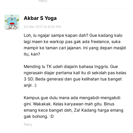
Reply
Akbar S Yoga
24 Mei 2017 At 8:09 PM
Loh, lu ngajar sampe kapan dah? Gue kadang kalo
lagi maen ke warkop pas gak ada freelance, suka
mampir ke taman cari jajanan. Ini yang depan masjid
itu, kan?
Mending lu TK udeh diajarin bahasa Inggris. Gue
ngerasain diajar pertama kali itu di sekolah pas kelas
3 SD. Beda generasi dan gue kelihatan tua banget
anjir. :)
Kampus gue dulu mana ada mengabdi-mengabdi
gini. Wakakak. Kelas karyawan mah gitu. Binus
emang kece banget deh, Za! Kadang harga emang
gak bohong. :D
Reply