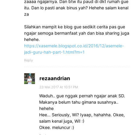
zaaaa ngajarnya. Dan btw itu paud di dkt rumah gue
itu. Dan lo pasti anak binus yah? Hehehe salam kenal
za
Silahkan mampit ke blog gue sedikit cerita pas gue
ngajar semoga bermanfaat yah dan bisa sharing juga
hehehe.
https://xasemele.blogspot.co.id/2016/12/asemele-
jadi-guru-hah-part-1.html?m=1
Reply
rezaandrian
23 Mei 2017 At 10:51 PM
Waduh.. gue nggak pernah ngajar anak SD.
Makanya belum tahu gimana susahnya..
hehehe
Hee… Seriously, Wi? Iyaap, hahahha. Okee,
salam kenal juga, Wi! :)
Okee. meluncur :)