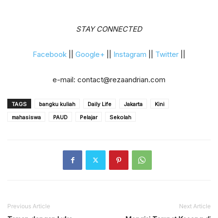
STAY CONNECTED
Facebook
||
Google+
||
Instagram
||
Twitter
||
e-mail:
contact@rezaandrian.com
TAGS
bangku kuliah
Daily Life
Jakarta
Kini
mahasiswa
PAUD
Pelajar
Sekolah
Previous Article
Next Article