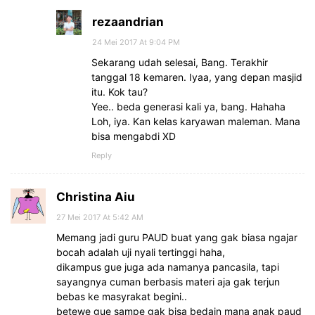
rezaandrian
24 Mei 2017 At 9:04 PM
Sekarang udah selesai, Bang. Terakhir
tanggal 18 kemaren. Iyaa, yang depan masjid
itu. Kok tau?
Yee.. beda generasi kali ya, bang. Hahaha
Loh, iya. Kan kelas karyawan maleman. Mana
bisa mengabdi XD
Reply
Christina Aiu
27 Mei 2017 At 5:42 AM
Memang jadi guru PAUD buat yang gak biasa ngajar
bocah adalah uji nyali tertinggi haha,
dikampus gue juga ada namanya pancasila, tapi
sayangnya cuman berbasis materi aja gak terjun
bebas ke masyrakat begini..
betewe gue sampe gak bisa bedain mana anak paud