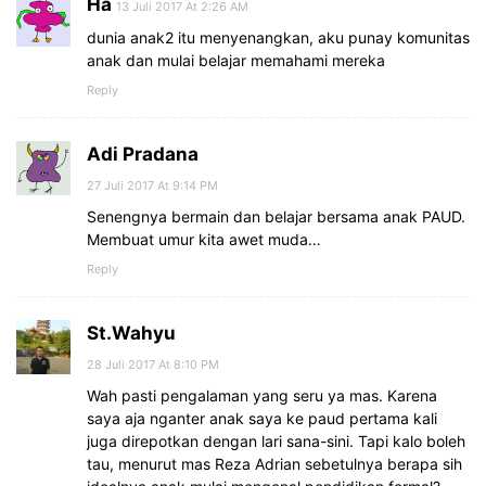
Ha
13 Juli 2017 At 2:26 AM
dunia anak2 itu menyenangkan, aku punay komunitas
anak dan mulai belajar memahami mereka
Reply
Adi Pradana
27 Juli 2017 At 9:14 PM
Senengnya bermain dan belajar bersama anak PAUD.
Membuat umur kita awet muda…
Reply
St.Wahyu
28 Juli 2017 At 8:10 PM
Wah pasti pengalaman yang seru ya mas. Karena
saya aja nganter anak saya ke paud pertama kali
juga direpotkan dengan lari sana-sini. Tapi kalo boleh
tau, menurut mas Reza Adrian sebetulnya berapa sih