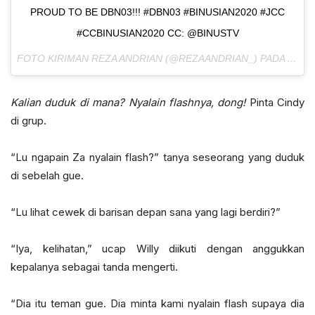
PROUD TO BE DBN03!!! #DBN03 #BINUSIAN2020 #JCC
#CCBINUSIAN2020 CC: @BINUSTV
FOTO KIRIMAN REZA ANDRIAN (@REZAANDRIAN_) PADA
AGU 3
Kalian duduk di mana? Nyalain flashnya, dong!
Pinta Cindy
di grup.
“Lu ngapain Za nyalain flash?” tanya seseorang yang duduk
di sebelah gue.
“Lu lihat cewek di barisan depan sana yang lagi berdiri?”
“Iya, kelihatan,” ucap Willy diikuti dengan anggukkan
kepalanya sebagai tanda mengerti.
“Dia itu teman gue. Dia minta kami nyalain flash supaya dia