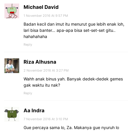
Michael David
1 November 2016 At 9:57 PM
Badan kecil dan imut itu menurut gue lebih enak loh,
lari bisa banter… apa-apa bisa set-set-set gitu..
hahahahaha
Reply
Riza Alhusna
2 November 2016 At 3:27 PM
Wahh anak binus yah. Banyak dedek-dedek gemes
gak waktu itu nak?
Reply
Aa Indra
7 November 2016 At 3:10 PM
Gue percaya sama lo, Za. Makanya gue nyuruh lo