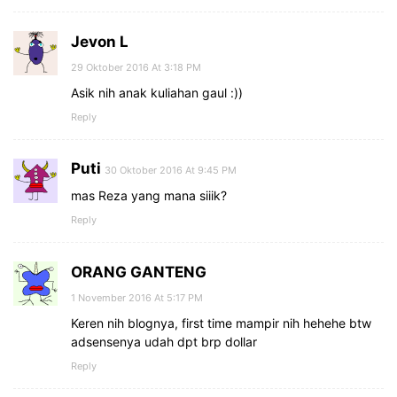
Jevon L
29 Oktober 2016 At 3:18 PM
Asik nih anak kuliahan gaul :))
Reply
Puti
30 Oktober 2016 At 9:45 PM
mas Reza yang mana siiik?
Reply
ORANG GANTENG
1 November 2016 At 5:17 PM
Keren nih blognya, first time mampir nih hehehe btw
adsensenya udah dpt brp dollar
Reply