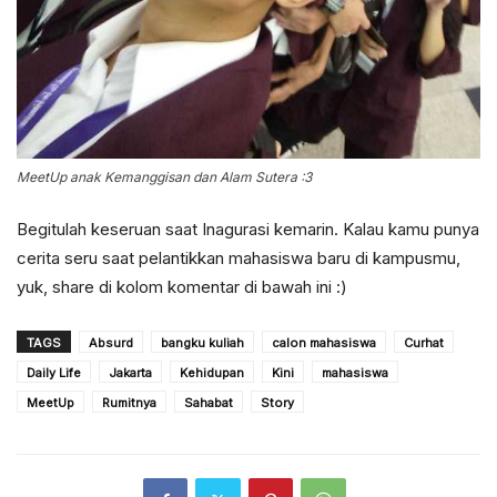
MeetUp anak Kemanggisan dan Alam Sutera :3
Begitulah keseruan saat Inagurasi kemarin. Kalau kamu punya
cerita seru saat pelantikkan mahasiswa baru di kampusmu,
yuk, share di kolom komentar di bawah ini :)
TAGS
Absurd
bangku kuliah
calon mahasiswa
Curhat
Daily Life
Jakarta
Kehidupan
Kini
mahasiswa
MeetUp
Rumitnya
Sahabat
Story