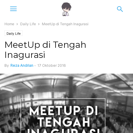
Home
Daily Life
MeetUp di Tengah Inagurasi
Daily Life
MeetUp di Tengah
Inagurasi
By
Reza Andrian
-
17 Oktober 2016