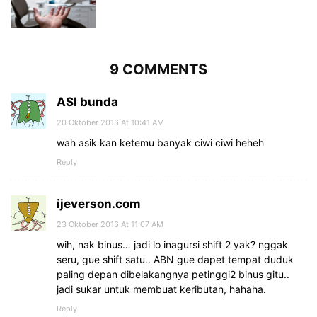
9 COMMENTS
ASI bunda
20 Oktober 2016 At 10:41 AM
wah asik kan ketemu banyak ciwi ciwi heheh
Reply
ijeverson.com
23 Oktober 2016 At 11:07 AM
wih, nak binus… jadi lo inagursi shift 2 yak? nggak
seru, gue shift satu.. ABN gue dapet tempat duduk
paling depan dibelakangnya petinggi2 binus gitu..
jadi sukar untuk membuat keributan, hahaha.
Reply