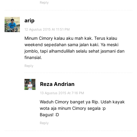
Reply
arip
12 Agustus 2015 At 11:51 PM
Minum Cimory kalau aku mah kak. Terus kalau
weekend sepedahan sama jalan kaki. Ya meski
jomblo, tapi alhamdulillah selalu sehat jasmani dan
finansial.
Reply
Reza Andrian
13 Agustus 2015 At 7:16 PM
Waduh Cimory banget ya Rip. Udah kayak
wota aja minum Cimory segala :p
Bagus! :D
Reply