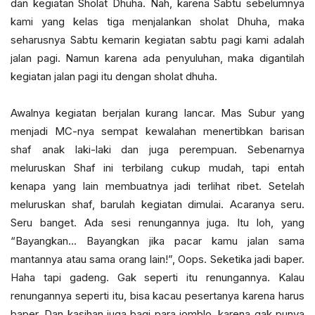
dan kegiatan Sholat Dhuha. Nah, karena Sabtu sebelumnya
kami yang kelas tiga menjalankan sholat Dhuha, maka
seharusnya Sabtu kemarin kegiatan sabtu pagi kami adalah
jalan pagi. Namun karena ada penyuluhan, maka digantilah
kegiatan jalan pagi itu dengan sholat dhuha.
Awalnya kegiatan berjalan kurang lancar. Mas Subur yang
menjadi MC-nya sempat kewalahan menertibkan barisan
shaf anak laki-laki dan juga perempuan. Sebenarnya
meluruskan Shaf ini terbilang cukup mudah, tapi entah
kenapa yang lain membuatnya jadi terlihat ribet. Setelah
meluruskan shaf, barulah kegiatan dimulai. Acaranya seru.
Seru banget. Ada sesi renungannya juga. Itu loh, yang
“Bayangkan… Bayangkan jika pacar kamu jalan sama
mantannya atau sama orang lain!”, Oops. Seketika jadi baper.
Haha tapi gadeng. Gak seperti itu renungannya. Kalau
renungannya seperti itu, bisa kacau pesertanya karena harus
baper. Dan kasihan juga bagi para jomblo, karena gak punya