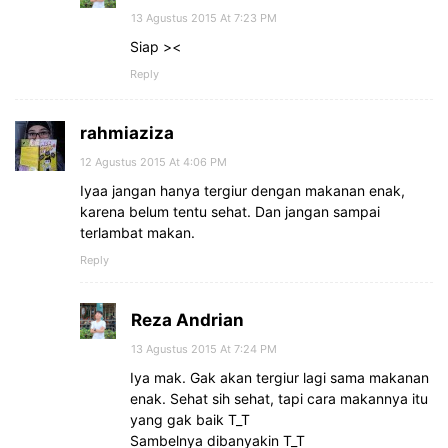
13 Agustus 2015 At 7:23 PM
Siap ><
Reply
rahmiaziza
12 Agustus 2015 At 4:06 PM
Iyaa jangan hanya tergiur dengan makanan enak,
karena belum tentu sehat. Dan jangan sampai
terlambat makan.
Reply
Reza Andrian
13 Agustus 2015 At 7:24 PM
Iya mak. Gak akan tergiur lagi sama makanan
enak. Sehat sih sehat, tapi cara makannya itu
yang gak baik T_T
Sambelnya dibanyakin T_T