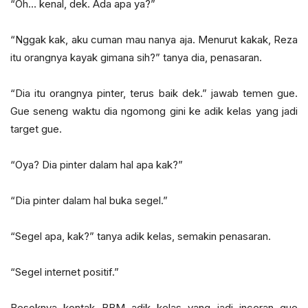
“Oh… kenal, dek. Ada apa ya?”
“Nggak kak, aku cuman mau nanya aja. Menurut kakak, Reza
itu orangnya kayak gimana sih?” tanya dia, penasaran.
“Dia itu orangnya pinter, terus baik dek.” jawab temen gue.
Gue seneng waktu dia ngomong gini ke adik kelas yang jadi
target gue.
“Oya? Dia pinter dalam hal apa kak?”
“Dia pinter dalam hal buka segel.”
“Segel apa, kak?” tanya adik kelas, semakin penasaran.
“Segel internet positif.”
Besoknya kontak BBM adik kelas yang jadi inceran gue