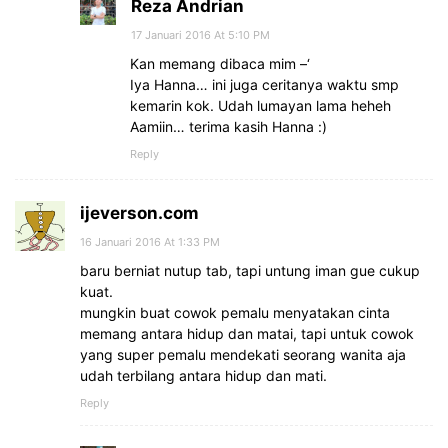
Reza Andrian
17 Januari 2016 At 5:10 PM
Kan memang dibaca mim –‘
Iya Hanna… ini juga ceritanya waktu smp
kemarin kok. Udah lumayan lama heheh
Aamiin… terima kasih Hanna :)
Reply
ijeverson.com
16 Januari 2016 At 1:33 PM
baru berniat nutup tab, tapi untung iman gue cukup
kuat.
mungkin buat cowok pemalu menyatakan cinta
memang antara hidup dan matai, tapi untuk cowok
yang super pemalu mendekati seorang wanita aja
udah terbilang antara hidup dan mati.
Reply