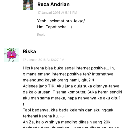
Reza Andrian
17 Januari 2016 At 5:13 PM
Yeah.. selamat bro Jev\o/
Hm. Tepat sekali :)
Reply
Riska
17 Januari 2016 At 12:27 PM
Hits karena bisa buka segel internet positive… Ih,
gimana emang internet positive teh? Internetnya
melendung kayak orang hamil, gitu? :(
Acieeee jago TIK. Aku juga dulu suka ditanya-tanya
da kalo urusan IT sama komputer. Suka heran sendiri
aku mah sama mereka, napa nanyanya ke aku gitu? :
(
Tapi bedanya, kita beda kelamin dan aku nggak
terkenal karena itu. -.-
Ah Za, kalo w sih ya mending dikasih uang 20k
daripada ditraktir makan. Uangnya ditabung. Aciee