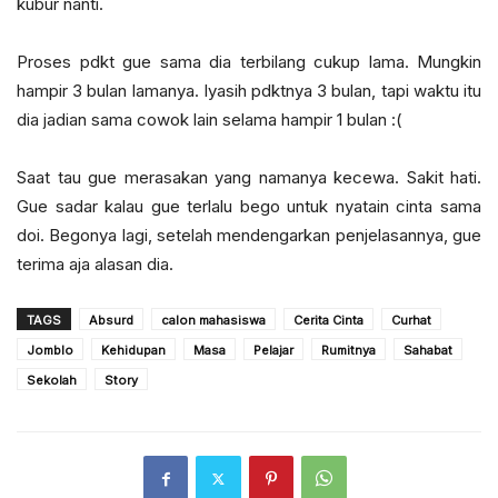
kubur nanti.
Proses pdkt gue sama dia terbilang cukup lama. Mungkin
hampir 3 bulan lamanya. Iyasih pdktnya 3 bulan, tapi waktu itu
dia jadian sama cowok lain selama hampir 1 bulan :(
Saat tau gue merasakan yang namanya kecewa. Sakit hati.
Gue sadar kalau gue terlalu bego untuk nyatain cinta sama
doi. Begonya lagi, setelah mendengarkan penjelasannya, gue
terima aja alasan dia.
TAGS
Absurd
calon mahasiswa
Cerita Cinta
Curhat
Jomblo
Kehidupan
Masa
Pelajar
Rumitnya
Sahabat
Sekolah
Story