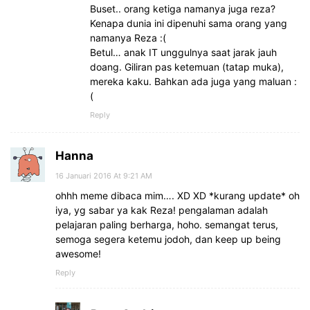
Buset.. orang ketiga namanya juga reza?
Kenapa dunia ini dipenuhi sama orang yang
namanya Reza :(
Betul… anak IT unggulnya saat jarak jauh
doang. Giliran pas ketemuan (tatap muka),
mereka kaku. Bahkan ada juga yang maluan :
(
Reply
Hanna
16 Januari 2016 At 9:21 AM
ohhh meme dibaca mim…. XD XD *kurang update* oh
iya, yg sabar ya kak Reza! pengalaman adalah
pelajaran paling berharga, hoho. semangat terus,
semoga segera ketemu jodoh, dan keep up being
awesome!
Reply