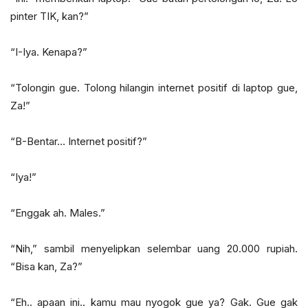
pinter TIK, kan?”
“I-Iya. Kenapa?”
“Tolongin gue. Tolong hilangin internet positif di laptop gue,
Za!”
“B-Bentar… Internet positif?”
“Iya!”
“Enggak ah. Males.”
“Nih,” sambil menyelipkan selembar uang 20.000 rupiah.
“Bisa kan, Za?”
“Eh.. apaan ini.. kamu mau nyogok gue ya? Gak. Gue gak