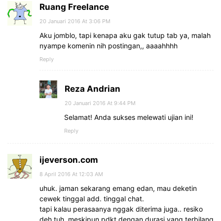
Ruang Freelance
20 Januari 2016 At 3:06 PM
Aku jomblo, tapi kenapa aku gak tutup tab ya, malah
nyampe komenin nih postingan,, aaaahhhh
Reply
Reza Andrian
20 Januari 2016 At 9:44 PM
Selamat! Anda sukses melewati ujian ini!
Reply
ijeverson.com
8 April 2016 At 12:03 AM
uhuk. jaman sekarang emang edan, mau deketin
cewek tinggal add. tinggal chat.
tapi kalau perasaanya nggak diterima juga.. resiko
deh tuh. meskipun pdkt dengan durasi yang terbilang