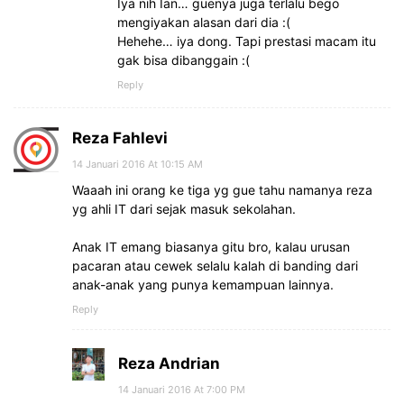
Iya nih Ian… guenya juga terlalu bego
mengiyakan alasan dari dia :(
Hehehe… iya dong. Tapi prestasi macam itu
gak bisa dibanggain :(
Reply
Reza Fahlevi
14 Januari 2016 At 10:15 AM
Waaah ini orang ke tiga yg gue tahu namanya reza
yg ahli IT dari sejak masuk sekolahan.
Anak IT emang biasanya gitu bro, kalau urusan
pacaran atau cewek selalu kalah di banding dari
anak-anak yang punya kemampuan lainnya.
Reply
Reza Andrian
14 Januari 2016 At 7:00 PM