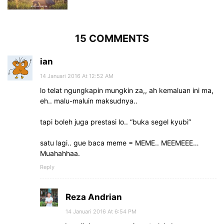
15 COMMENTS
ian
14 Januari 2016 At 12:52 AM
lo telat ngungkapin mungkin za,, ah kemaluan ini ma,
eh.. malu-maluin maksudnya..
tapi boleh juga prestasi lo.. “buka segel kyubi”
satu lagi.. gue baca meme = MEME.. MEEMEEE…
Muahahhaa.
Reply
Reza Andrian
14 Januari 2016 At 6:54 PM