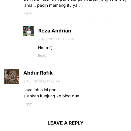
lama… pedih memang itu ya :”)
Reply
Reza Andrian
8 April 2016 At 6:33 PM
Hmm :’)
Reply
Abdur Rofik
8 April 2016 At 11:20 PM
saya joblo ini gan,,
silahkan kunjung ke blog gue
Reply
LEAVE A REPLY