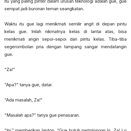
itu yang paling pinter dalam urusan teknologi adalah gue, gue
sempat jadi buronan teman seangkatan.
Waktu itu gue lagi menikmati semilir angit di depan pintu
kelas gue. Inilah nikmatnya kelas di lantai atas, bisa
menikmati angin sepoi-sepoi dari pintu kelas. Tiba-tiba
segerombolan pria dengan tampang sangar mendatangin
gue.
“Za!”
“Apa?” tanya gue, datar.
“Ada masalah, Za!”
“Masalah apa?” tanya gue penasaran.
“Ini.” memberikan laptop. “Gue butuh pertolongan lo, Za! Lo