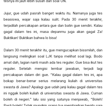
tesnya ini jauh lebih susah dari soal UN.
Jujur, gue udah pasrah banget waktu itu. Namanya juga tes
beasiswa, wajar saja kalau sulit. Pada 30 menit terakhir,
terjadilah percakapan antara gue dan batin gue sendiri. Kalau
gagal dalam tes ini, masa depanmu juga akan gagal Za!
Buktikan! Buktikan bahwa lo bisa!
Dalam 30 menit terakhir itu, gue mengucapkan bissmilah, dan
langsung melingkari soal LJK tanpa melihat soal lagi. Bodo
amat dah, lagian nanti masih ada tes reguler. Gue bisa ikut tes
reguler. Setelah mengisi lembar jawaban, terjadi lagi
percakapan dalam diri gue. “Kalau gagal dalam tes ini, apa
bokap benar-benar serius melarang kuliah di universitas
swasta di Jawa? Apalagi gue udah janji kalau gagal dalam tes
ini nggak boleh kuliah di universitas swasta di Jawa. Cuman
boleh di negeri.” lalu sisi yang satunya menjawab, “Boleh!
Pasti boleh! Tidak mungkin orang tua membiarkan begitu saja