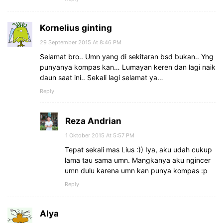
Kornelius ginting
29 September 2015 At 8:46 PM
Selamat bro.. Umn yang di sekitaran bsd bukan.. Yng
punyanya kompas kan… Lumayan keren dan lagi naik
daun saat ini.. Sekali lagi selamat ya…
Reply
Reza Andrian
1 Oktober 2015 At 5:57 PM
Tepat sekali mas Lius :)) Iya, aku udah cukup
lama tau sama umn. Mangkanya aku ngincer
umn dulu karena umn kan punya kompas :p
Reply
Alya