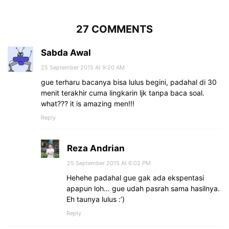
27 COMMENTS
Sabda Awal
25 September 2015 At 9:20 AM
gue terharu bacanya bisa lulus begini, padahal di 30
menit terakhir cuma lingkarin ljk tanpa baca soal.
what??? it is amazing men!!!
Reply
Reza Andrian
25 September 2015 At 6:02 PM
Hehehe padahal gue gak ada ekspentasi
apapun loh… gue udah pasrah sama hasilnya.
Eh taunya lulus :’)
Reply