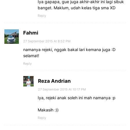
Iya gapapa, gue juga akhir-akhir ini lagi sibuk
banget. Maklum, udah kelas tiga sma XD
Reply
Fahmi
27 September 2015 At 8:52 PM
namanya rejeki, nggak bakal lari kemana juga :D
selamat!
Reply
Reza Andrian
27 September 2015 At 10:17 PM
Iya, rejeki anak soleh ini mah namanya :p
Makasih :))
Reply