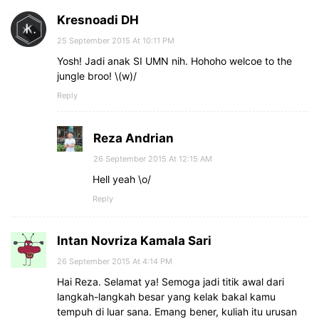
Kresnoadi DH
25 September 2015 At 10:11 PM
Yosh! Jadi anak SI UMN nih. Hohoho welcoe to the
jungle broo! \(w)/
Reply
Reza Andrian
26 September 2015 At 12:15 AM
Hell yeah \o/
Reply
Intan Novriza Kamala Sari
26 September 2015 At 4:14 PM
Hai Reza. Selamat ya! Semoga jadi titik awal dari
langkah-langkah besar yang kelak bakal kamu
tempuh di luar sana. Emang bener, kuliah itu urusan