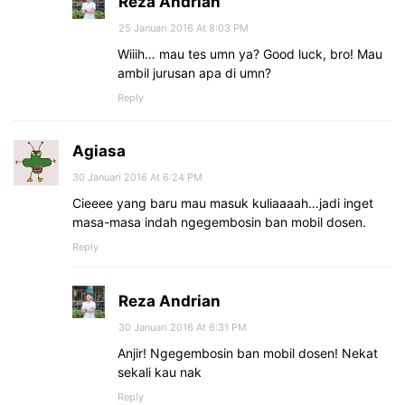
Reza Andrian
25 Januari 2016 At 8:03 PM
Wiiih… mau tes umn ya? Good luck, bro! Mau
ambil jurusan apa di umn?
Reply
Agiasa
30 Januari 2016 At 6:24 PM
Cieeee yang baru mau masuk kuliaaaah…jadi inget
masa-masa indah ngegembosin ban mobil dosen.
Reply
Reza Andrian
30 Januari 2016 At 6:31 PM
Anjir! Ngegembosin ban mobil dosen! Nekat
sekali kau nak
Reply