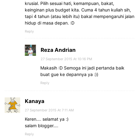
krusial. Pilih sesuai hati, kemampuan, bakat,
keinginan plus budget kita. Cuma 4 tahun kuliah sih,
tapi 4 tahun (atau lebih itu) bakal mempengaruhi jalan
hidup di masa depan. :D
Reply
Reza Andrian
27 September 2015 At 10:16 PM
Makasih :D Semoga ini jadi pertanda baik
buat gue ke depannya ya :))
Reply
Kanaya
27 September 2015 At 7:11 AM
Keren…. selamat ya :)
salam blogger….
Reply