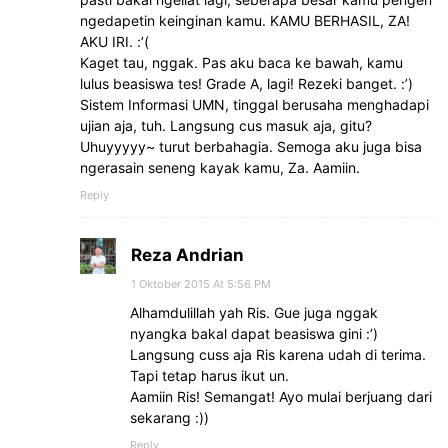
ngedapetin keinginan kamu. KAMU BERHASIL, ZA!
AKU IRI. :’(
Kaget tau, nggak. Pas aku baca ke bawah, kamu
lulus beasiswa tes! Grade A, lagi! Rezeki banget. :’)
Sistem Informasi UMN, tinggal berusaha menghadapi
ujian aja, tuh. Langsung cus masuk aja, gitu?
Uhuyyyyy~ turut berbahagia. Semoga aku juga bisa
ngerasain seneng kayak kamu, Za. Aamiin.
Reply
Reza Andrian
1 Oktober 2015 At 5:56 PM
Alhamdulillah yah Ris. Gue juga nggak
nyangka bakal dapat beasiswa gini :’)
Langsung cuss aja Ris karena udah di terima.
Tapi tetap harus ikut un.
Aamiin Ris! Semangat! Ayo mulai berjuang dari
sekarang :))
Reply