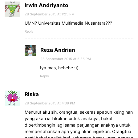
Irwin Andriyanto
28 September 2015 At 1:25 PM
UMN? Universitas Multimedia Nusantara???
Reply
Reza Andrian
28 September 2015 At 5:35 PM
Iya mas, hehehe :))
Reply
Riska
28 September 2015 At 4:39 PM
Menurut aku sih, orangtua, sekeras apapun keinginan
yang akan ia lakukan untuk anaknya, bakal
dipertimbangin lagi sama perjuangan anaknya untuk
mempertahankan apa yang akan inginkan. Orangtua
pasti bakal ngeliat lagi, seberapa besar kamu pengen