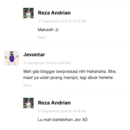
Reza Andrian
27 September 2015 At 10:18 PM
Makasih :))
Reply
Jevontar
27 September 2015 At 2:04 PM
Wah gila blogger berprestasi nih! Hahahaha. Btw,
maaf ya udah jarang mampir, lagi sibuk hehehe
Reply
Reza Andrian
27 September 2015 At 10:18 PM
Lu mah berlebihan Jev XD