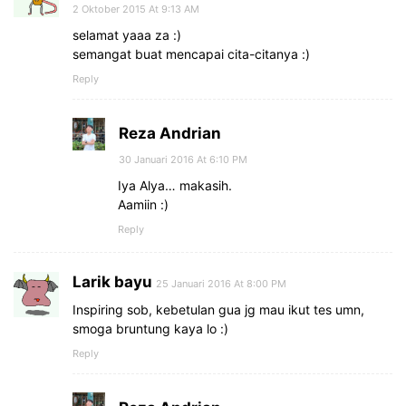
2 Oktober 2015 At 9:13 AM
selamat yaaa za :)
semangat buat mencapai cita-citanya :)
Reply
Reza Andrian
30 Januari 2016 At 6:10 PM
Iya Alya… makasih.
Aamiin :)
Reply
Larik bayu
25 Januari 2016 At 8:00 PM
Inspiring sob, kebetulan gua jg mau ikut tes umn,
smoga bruntung kaya lo :)
Reply